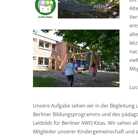
Alt
Ver
ent
alt
let
nac
vie
Mög
Lus
Unsere Aufgabe sehen wir in der Begleitung 
Berliner Bildungsprogramms und des pädago
Leitbilds für Berliner AWO Kitas. Wir sehen al
Mitglieder unserer Kindergemeinschaft und se