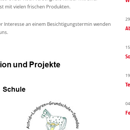
W
mit vielen frischen Produkten.
29
er Interesse an einem Besichtigungstermin wenden
A
uns.
15
S
19
T
04
F