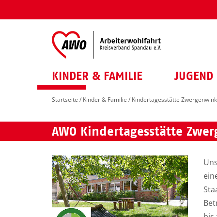
KINDER & FAMILIE
JUGEND 
Startseite
/
Kinder & Familie
/ Kindertagesstätte Zwergenwink
AWO Kindertagesstätte Zwer
Uns
ein
Sta
Bet
bis