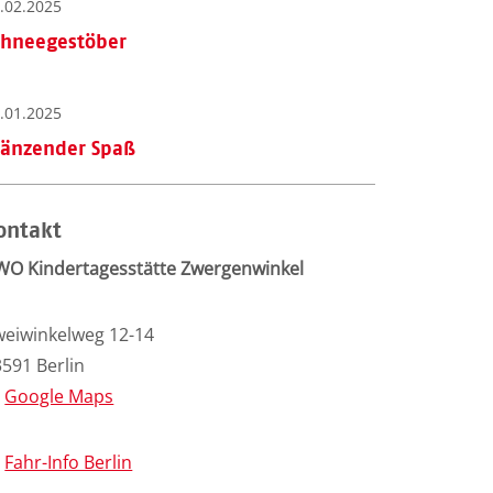
.02.2025
chneegestöber
.01.2025
länzender Spaß
ontakt
WO Kindertagesstätte Zwergenwinkel
weiwinkelweg 12-14
591 Berlin
Google Maps
Fahr-Info Berlin