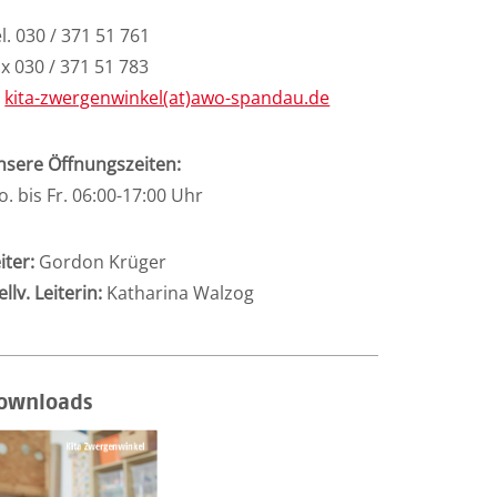
l. 030 / 371 51 761
x 030 / 371 51 783
kita-zwergenwinkel(at)awo-spandau.de
nsere Öffnungszeiten:
. bis Fr. 06:00-17:00 Uhr
iter:
Gordon Krüger
ellv. Leiterin:
Katharina Walzog
ownloads