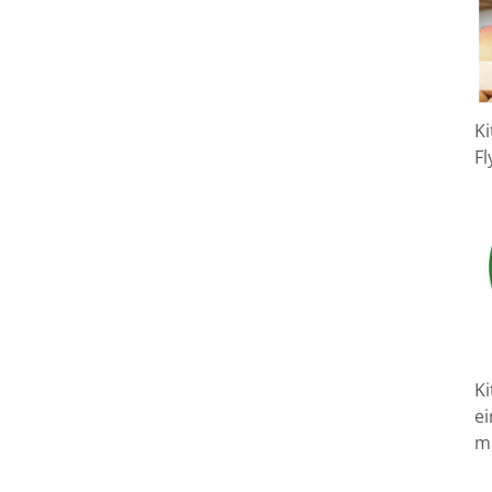
K
Fl
Ki
e
m