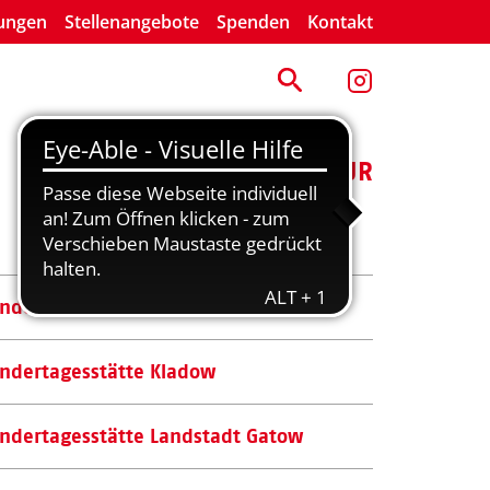
lungen
Stellenangebote
Spenden
Kontakt
ENGAGEMENT
KULTUR
indertagesstätte Feldhäuschen
indertagesstätte Kladow
indertagesstätte Landstadt Gatow