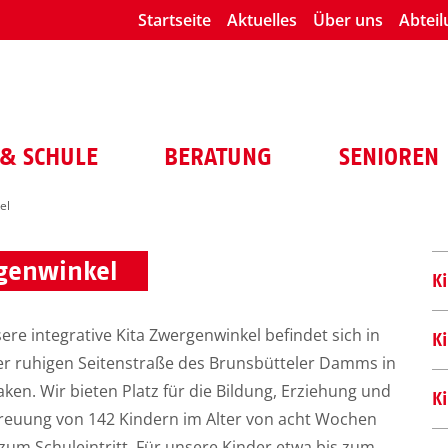
Startseite
Aktuelles
Über uns
Abtei
& SCHULE
BERATUNG
SENIOREN
el
genwinkel
K
ere integrative Kita Zwergenwinkel befindet sich in
K
er ruhigen Seitenstraße des Brunsbütteler Damms in
aken. Wir bieten Platz für die Bildung, Erziehung und
K
reuung von 142 Kindern im Alter von acht Wochen
 zum Schuleintritt. Für unsere Kinder etwa bis zum