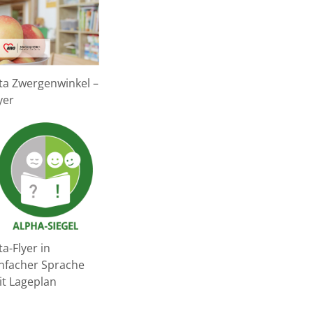
ita Zwergenwinkel –
yer
ta-Flyer in
infacher Sprache
it Lageplan