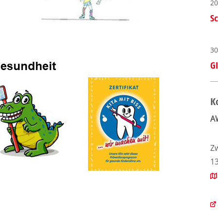
20
S
30
G
K
A
Z
13