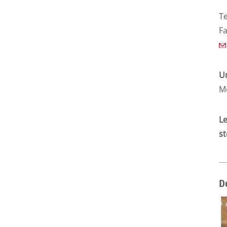
Te
Fa
U
Mo
Le
st
D