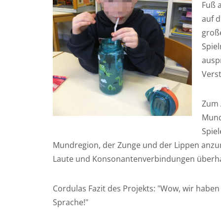
Fuß 
auf d
groß
Spiel
ausp
Vers
Zum 
Mundm
Spie
Mundregion, der Zunge und der Lippen anzur
Laute und Konsonantenverbindungen überhau
Cordulas Fazit des Projekts: "Wow, wir haben al
Sprache!"