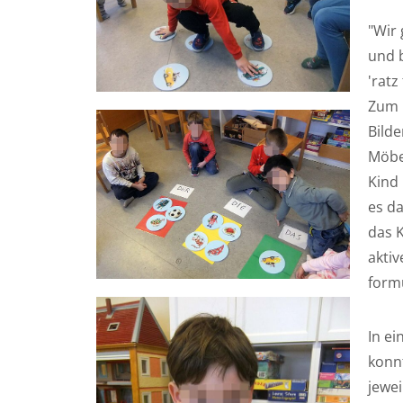
"Wir
und 
'ratz
Zum 
Bilde
Möbel
Kind
es da
das 
aktiv
form
In ei
konn
jewei