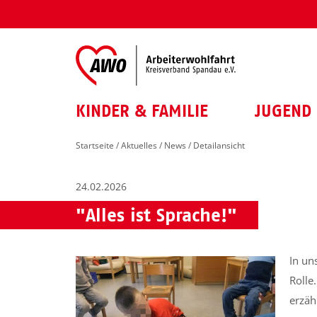
KINDER & FAMILIE
JUGEND 
Startseite
/
Aktuelles
/
News
/ Detailansicht
24.02.2026
"Alles ist Sprache!"
In un
Rolle
erzähl