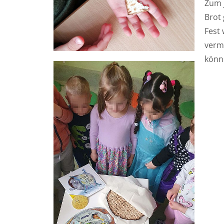
Zum 
Brot
Fest
vermi
könn