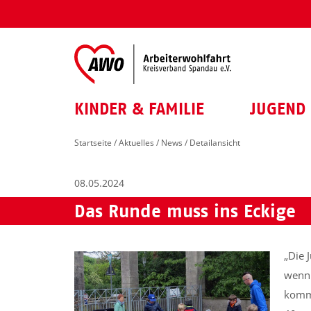
KINDER & FAMILIE
JUGEND 
Startseite
/
Aktuelles
/
News
/ Detailansicht
08.05.2024
Das Runde muss ins Eckige
„Die 
wenn 
kommi