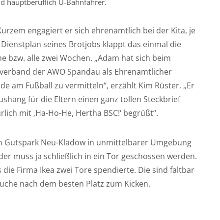
d hauptberuflich U-Bahnfahrer.
Kurzem engagiert er sich ehrenamtlich bei der Kita, je
Dienstplan seines Brotjobs klappt das einmal die
e bzw. alle zwei Wochen. „Adam hat sich beim
sverband der AWO Spandau als Ehrenamtlicher
 am Fußball zu vermitteln“, erzählt Kim Rüster. „Er
hang für die Eltern einen ganz tollen Steckbrief
türlich mit ‚Ha-Ho-He, Hertha BSC!‘ begrüßt“.
gen Gutspark Neu-Kladow in unmittelbarer Umgebung
der muss ja schließlich in ein Tor geschossen werden.
ls die Firma Ikea zwei Tore spendierte. Die sind faltbar
 Suche nach dem besten Platz zum Kicken.