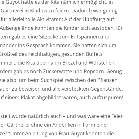
ie Guyot hatte es der Kita nämlich ermöglicht, in
 Gärtnerei in Kladow zu feiern. Dadurch war genug
 für allerlei tolle Aktivitäten: Auf der Hüpfburg auf
Außengelände konnten die Kinder sich austoben, für
Eltern gab es eine Sitzecke zum Entspannen und
inander ins Gespräch kommen. Sie hatten sich um
roßteil des reichhaltigen, gesunden Buffets
mmert, die Kita übernahm Brezel und Würstchen,
rdem gab es noch Zuckerwatte und Popcorn. Genug
gie also, um beim Suchspiel zwischen den Pflanzen
auer zu beweisen und alle versteckten Gegenstände,
uf einem Plakat abgebildet waren, auch aufzuspüren!
telt wurde natürlich auch – und was wäre eine Feier
ner Gärtnerei ohne ein Andenken in Form einer
nze? “Unter Anleitung von Frau Guyot konnten die