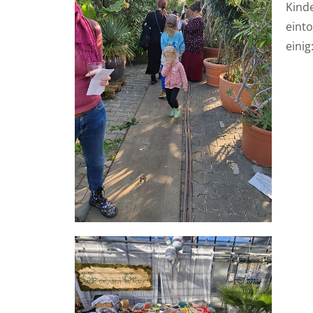
Kinde
einto
einig