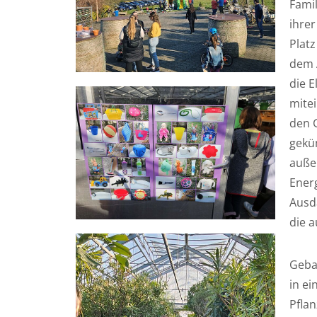
Famil
ihrer
Platz
dem 
die 
mite
den G
gekü
auße
Ener
Ausd
die a
Gebas
in ei
Pfla