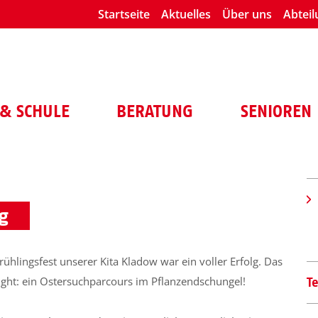
Startseite
Aktuelles
Über uns
Abtei
& SCHULE
BERATUNG
SENIOREN
g
rühlingsfest unserer Kita Kladow war ein voller Erfolg. Das
ight: ein Ostersuchparcours im Pflanzendschungel!
T