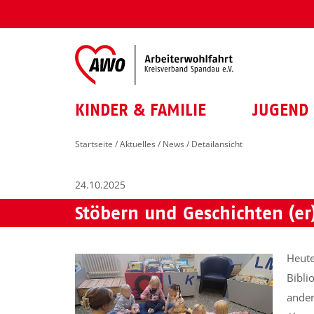
KINDER & FAMILIE
JUGEND 
Startseite
/
Aktuelles
/
News
/ Detailansicht
24.10.2025
Stöbern und Geschichten (er
Heute
Bibli
ander