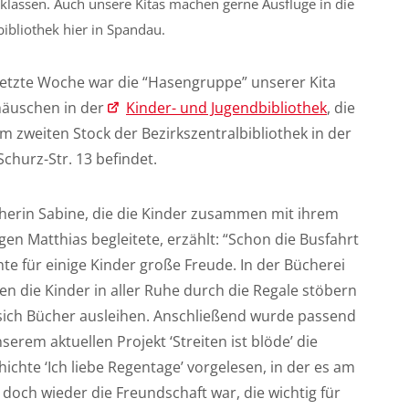
sklassen. Auch unsere Kitas machen gerne Ausflüge in die
bibliothek hier in Spandau.
 letzte Woche war die “Hasengruppe” unserer Kita
häuschen in der
Kinder- und Jugendbibliothek
, die
im zweiten Stock der Bezirkszentralbibliothek in der
Schurz-Str. 13 befindet.
eherin Sabine, die die Kinder zusammen mit ihrem
gen Matthias begleitete, erzählt: “Schon die Busfahrt
te für einige Kinder große Freude. In der Bücherei
en die Kinder in aller Ruhe durch die Regale stöbern
sich Bücher ausleihen. Anschließend wurde passend
serem aktuellen Projekt ‘Streiten ist blöde’ die
ichte ‘Ich liebe Regentage’ vorgelesen, in der es am
doch wieder die Freundschaft war, die wichtig für