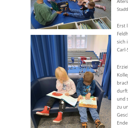
Alter
Stadt
Erst
Feld
sich 
Carl-
Erzi
Kolle
brach
durft
und 
zu un
Gesch
Ende 