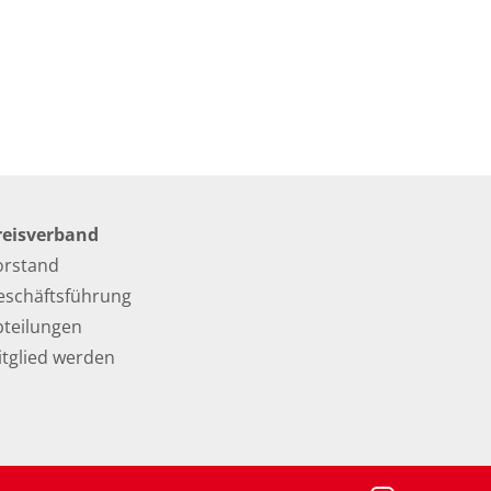
reisverband
orstand
eschäftsführung
bteilungen
itglied werden