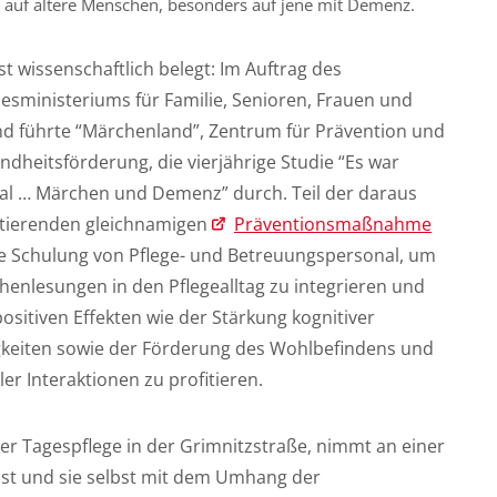
t auf ältere Menschen, besonders auf jene mit Demenz.
st wissenschaftlich belegt: Im Auftrag des
esministeriums für Familie, Senioren, Frauen und
nd führte “Märchenland”, Zentrum für Prävention und
dheitsförderung, die vierjährige Studie “Es war
al … Märchen und Demenz” durch. Teil der daraus
ltierenden gleichnamigen
Präventionsmaßnahme
die Schulung von Pflege- und Betreuungspersonal, um
henlesungen in den Pflegealltag zu integrieren und
ositiven Effekten wie der Stärkung kognitiver
gkeiten sowie der Förderung des Wohlbefindens und
ler Interaktionen zu profitieren.
rer Tagespflege in der Grimnitzstraße, nimmt an einer
 ist und sie selbst mit dem Umhang der