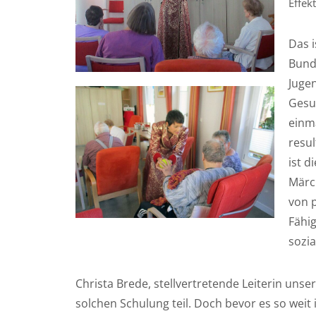
Effek
Das i
Bund
Juge
Gesun
einm
resu
ist 
Märc
von p
Fähi
sozia
Christa Brede, stellvertretende Leiterin unse
solchen Schulung teil. Doch bevor es so weit